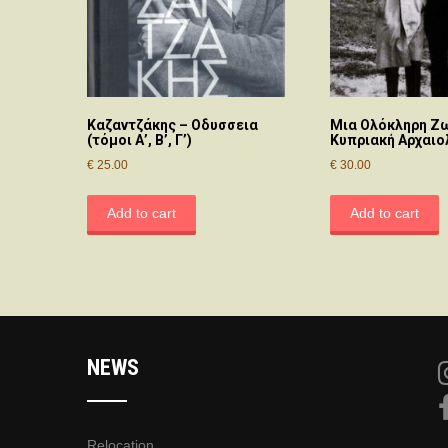
Καζαντζάκης – Οδυσσεια
Μια Ολόκληρη Ζω
(τόμοι Α’, Β’, Γ’)
Κυπριακή Αρχαιο
€
25.00
€
30.00
Add to cart
Add to cart
NEWS
Relocation