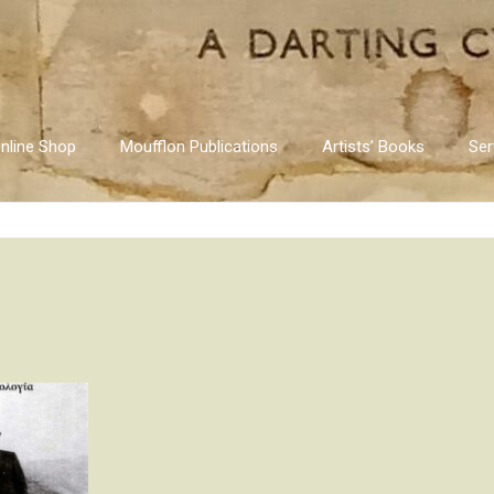
nline Shop
Moufflon Publications
Artists’ Books
Ser