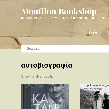
Moufflon Bookshop
BOOKS ON CYPRUS | NEW, USED, RARE AND OUT OF PRINT
Home
O
αυτοβιογραφία
Sorted
Showing all 2 results
by
latest