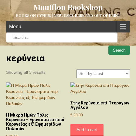
Moufflon Bookshop
BOOKS ON CYPRUS | NEW, USED, RARE AND OUT OF PRINT
Menu
When aut
κερύνεια
Sorted
Showing all 3 results
by
latest
Στην Κερύνεια επί Πτερύγων
Αγγέλου
Η Μικρά Ημών Πόλις
€
28.00
Κερύνεια – Ερανίσματα περί
Κερυνείας εξ’ Εφημερίδων
Παλαιών
Add to cart