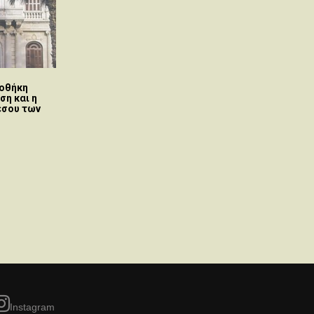
ιοθήκη
ση και η
έσου των
Instagram