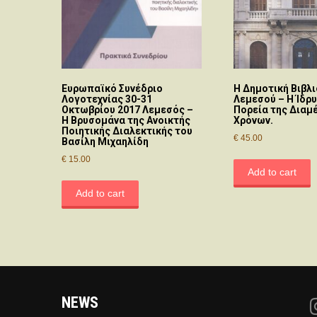
Ευρωπαϊκό Συνέδριο
Η Δημοτική Βιβλ
Λογοτεχνίας 30-31
Λεμεσού – Η Ίδρυ
Οκτωβρίου 2017 Λεμεσός –
Πορεία της Διαμ
Η Βρυσομάνα της Ανοικτής
Χρόνων.
Ποιητικής Διαλεκτικής του
€
45.00
Βασίλη Μιχαηλίδη
€
15.00
Add to cart
Add to cart
NEWS