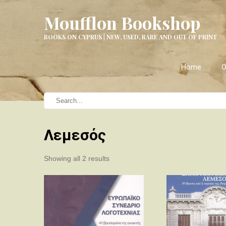
Moufflon Bookshop
BOOKS ON CYPRUS | NEW, USED, RARE AND OUT OF PRINT
Home
O
Λεμεσός
Sorted
Showing all 2 results
by
latest