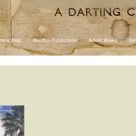
nline Shop
Moufflon Publications
Artists’ Books
Ser