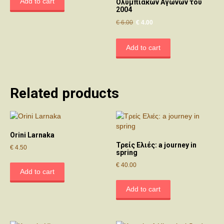
Add to cart
Ολυμπιακών Αγώνων του
2004
Original
Current
€
6.00
€
4.00
price
price
was:
is:
Add to cart
€ 6.00.
€ 4.00.
Related products
Orini Larnaka
Τρείς Ελιές: a journey in
€
4.50
spring
€
40.00
Add to cart
Add to cart