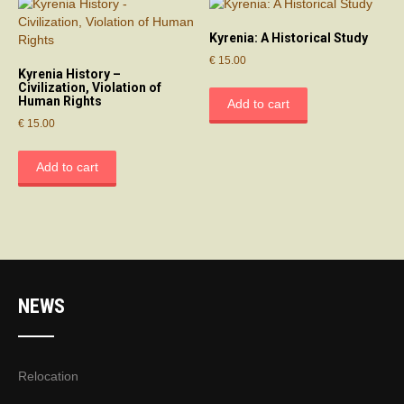
Kyrenia: A Historical Study
€
15.00
Kyrenia History –
Civilization, Violation of
Human Rights
Add to cart
€
15.00
Add to cart
NEWS
Relocation