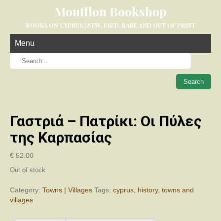
Moufflon Bookshop
BOOKS ON CYPRUS | NEW, USED, RARE AND OUT OF PRINT
Menu
When aut
Γαστριά – Πατρίκι: Οι Πύλες
της Καρπασίας
€
52.00
Out of stock
Category:
Towns | Villages
Tags:
cyprus
,
history
,
towns and
villages