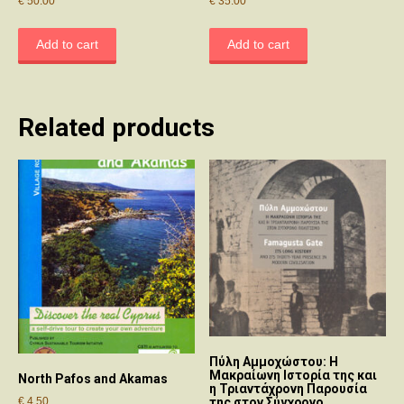
€
50.00
€
35.00
Add to cart
Add to cart
Related products
Πύλη Αμμοχώστου: Η
Μακραίωνη Ιστορία της και
North Pafos and Akamas
η Τριαντάχρονη Παρουσία
της στον Σύγχρονο
€
4.50