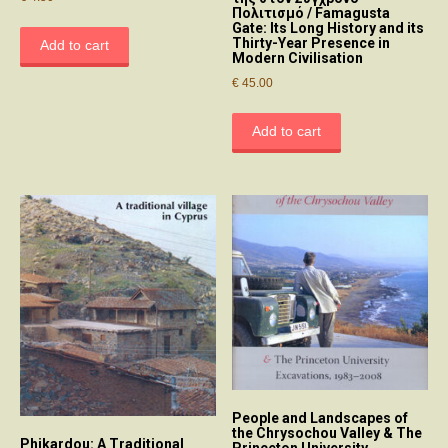
Πολιτισμό / Famagusta
Gate: Its Long History and its
Thirty-Year Presence in
Add to cart
Modern Civilisation
€
45.00
Add to cart
People and Landscapes of
the Chrysochou Valley & The
Phikardou: A Traditional