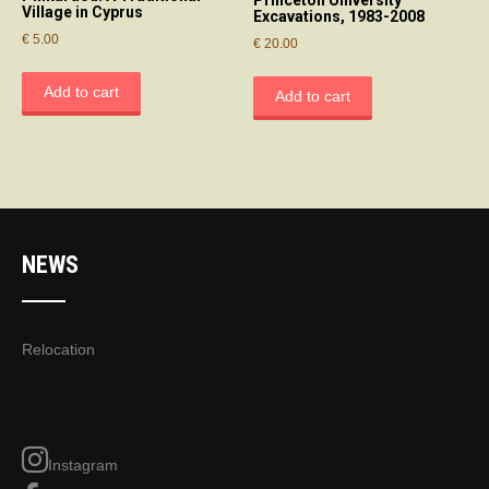
Princeton University
Village in Cyprus
Excavations, 1983-2008
€
5.00
€
20.00
Add to cart
Add to cart
NEWS
Relocation
Instagram