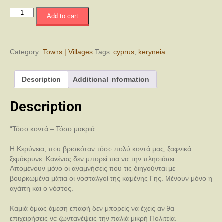
Κερύνεια,
Add to cart
η
Παλιά
Πολίχνη
quantity
Category:
Towns | Villages
Tags:
cyprus
,
keryneia
Description
Additional information
Description
“Τόσο κοντά – Τόσο μακριά.
Η Κερύνεια, που βρισκόταν τόσο πολύ κοντά μας, ξαφνικά
ξεμάκρυνε. Κανένας δεν μπορεί πια να την πλησιάσει.
Απομένουν μόνο οι αναμνήσεις που τις διηγούνται με
βουρκωμένα μάτια οι νοσταλγοί της καμένης Γης. Μένουν μόνο η
αγάπη και ο νόστος.
Καμιά όμως άμεση επαφή δεν μπορείς να έχεις αν θα
επιχειρήσεις να ζωντανέψεις την παλιά μικρή Πολιτεία.