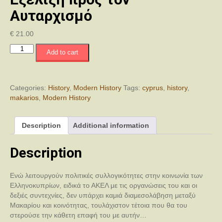
Αυταρχισμό
€
21.00
Μακάριος
Add to cart
1948
-
1959:
Η
Categories:
History
,
Modern History
Tags:
cyprus
,
history
,
Πολιτική
makarios
,
Modern History
Ηγεμονία
και
Description
Additional information
η
Εξέλιξη
προς
Description
τον
Αυταρχισμό
Ενώ λειτουργούν πολιτικές συλλογικότητες στην κοινωνία των
quantity
Ελληνοκυπρίων, ειδικά το ΑΚΕΛ με τις οργανώσεις του και οι
δεξιές συντεχνίες, δεν υπάρχει καμιά διαμεσολάβηση μεταξύ
Μακαρίου και κοινότητας, τουλάχιστον τέτοια που θα του
στερούσε την κάθετη επαφή του με αυτήν…