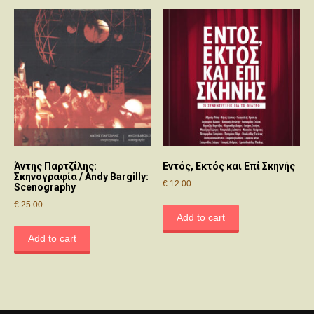
Άντης Παρτζίλης:
Εντός, Εκτός και Επί Σκηνής
Σκηνογραφία / Andy Bargilly:
€
12.00
Scenography
€
25.00
Add to cart
Add to cart