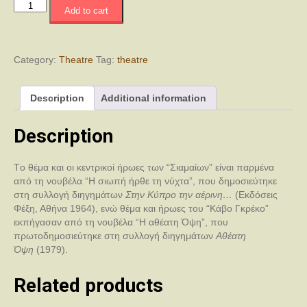
Οι
Add to cart
Σιαμαίοι
quantity
Category:
Theatre
Tag:
theatre
Description
Additional information
Description
Tο θέμα και οι κεντρικοί ήρωες των “Σιαμαίων” είναι παρμένα
από τη νουβέλα “Η σιωπή ήρθε τη νύχτα”, που δημοσιεύτηκε
στη συλλογή διηγημάτων
Στην Κύπρο την αέρινη…
(Εκδόσεις
Φέξη, Αθήνα 1964), ενώ θέμα και ήρωες του “Κάβο Γκρέκο”
εκπήγασαν από τη νουβέλα “Η αθέατη Όψη”, που
πρωτοδημοσιεύτηκε στη συλλογή διηγημάτων
Αθέατη
Όψη
(1979).
Related products