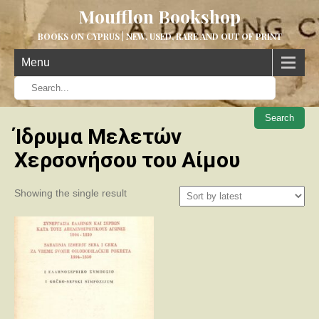
Moufflon Bookshop
BOOKS ON CYPRUS | NEW, USED, RARE AND OUT OF PRINT
Menu
When aut
Ίδρυμα Μελετών
Χερσονήσου του Αίμου
Showing the single result