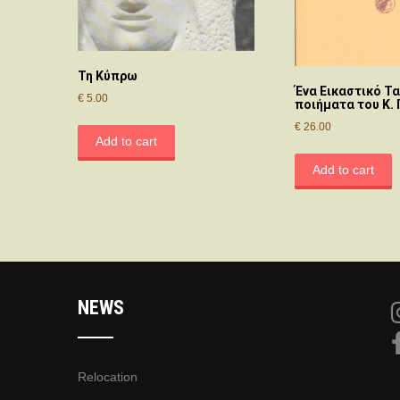
Τη Κύπρω
Ένα Εικαστικό Τα
€
5.00
ποιήματα του Κ.
€
26.00
Add to cart
Add to cart
NEWS
Relocation