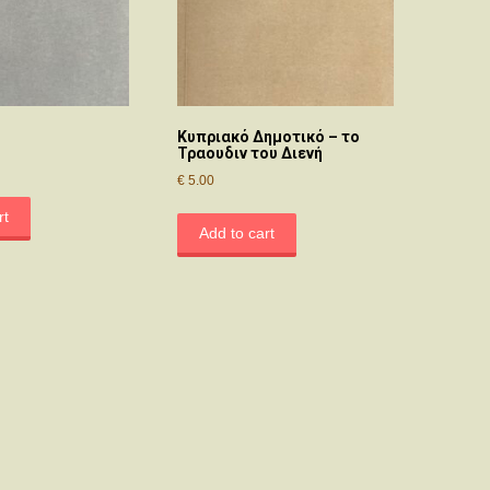
Κυπριακό Δημοτικό – το
Τραουδιν του Διενή
€
5.00
rt
Add to cart