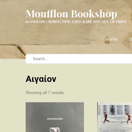
Moufflon Bookshop
BOOKS ON CYPRUS | NEW, USED, RARE AND OUT OF PRINT
Home
O
Αιγαίον
Sorted
Showing all 7 results
by
latest