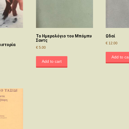
Το Ημερολόγιο του Μπόμπυ
Ωδαί
Σαντς
€
12.00
 ιστορία
€
5.00
Add to ca
Add to cart