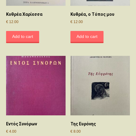
Κυθρέα Χαρίεσσα
Κυθρέα, ο Τόπος μου
€
12.00
€
12.00
Add to cart
Add to cart
Εντός Συνόρων
Της Ευρόνης
€
4.00
€
8.00