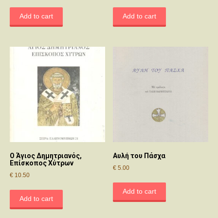
Add to cart
Add to cart
Ο Άγιος Δημητριανός,
Αυλή του Πάσχα
Επίσκοπος Χύτρων
€
5.00
€
10.50
Add to cart
Add to cart