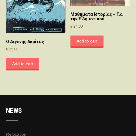
Μαθήματα Ιστορίας – Για
την Έ Δημοτικού
€
24.00
Add to cart
Ο Διγενής Ακρίτας
€
25.00
Add to cart
NEWS
Relocation