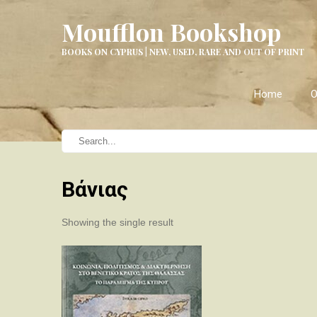
Moufflon Bookshop
BOOKS ON CYPRUS | NEW, USED, RARE AND OUT OF PRINT
Home
O
Βάνιας
Showing the single result