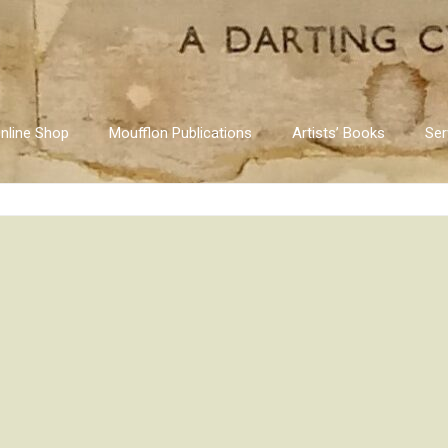
nline Shop
Moufflon Publications
Artists’ Books
Ser