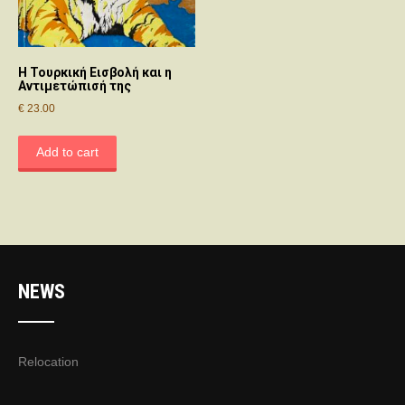
Η Τουρκική Εισβολή και η
Αντιμετώπισή της
€
23.00
Add to cart
NEWS
Relocation