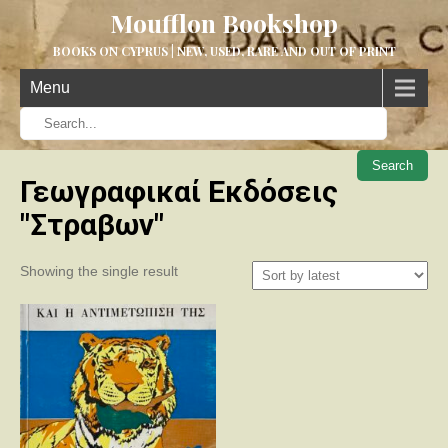
Moufflon Bookshop
BOOKS ON CYPRUS | NEW, USED, RARE AND OUT OF PRINT
Menu
When aut
Γεωγραφικαί Εκδόσεις
"Στραβων"
Showing the single result