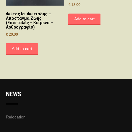
€
18.00
Φώτος Ια. Φωτιάδης –
Απόσταγμα Ζωής
Add to cart
(Επιστολές – Κείμενα –
Αρθρογραφία)
€
20.00
Add to cart
NEWS
Relocation