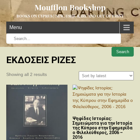
Moufflon Bookshop
BOOKS ON CYPRUS | NEW, USED, RARE AND OUT OF PRINT
Menu
When aut
ΕΚΔΟΣΕΙΣ ΡΙΖΕΣ
Sorted
Showing all 2 results
by
latest
Ψηφίδες Ιστορίας:
Σημειώματα για την Ιστορία
της Κύπρου στην Εφημερίδα
ο Φιλελεύθερος, 2006 –
2016