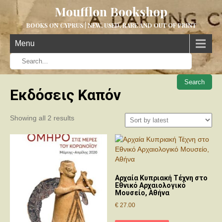
Moufflon Bookshop
BOOKS ON CYPRUS | NEW, USED, RARE AND OUT OF PRINT
Menu
When aut
Εκδόσεις Καπόν
Sorted
Showing all 2 results
by
latest
Αρχαία Κυπριακή Τέχνη στο
Εθνικό Αρχαιολογικό
Μουσείο, Αθήνα
€
27.00