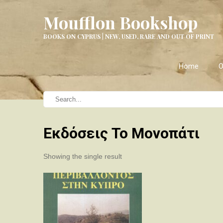
Moufflon Bookshop
BOOKS ON CYPRUS | NEW, USED, RARE AND OUT OF PRINT
Home
O
Εκδόσεις Το Μονοπάτι
Showing the single result