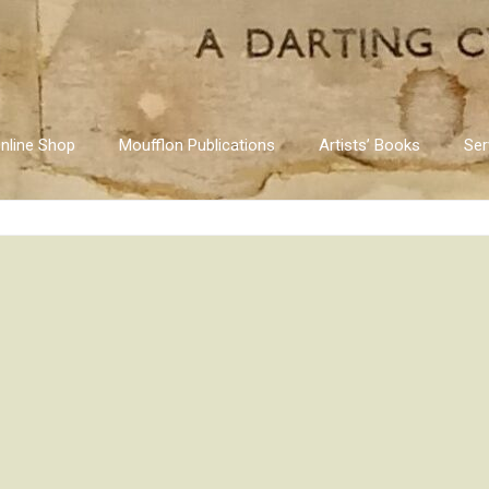
nline Shop
Moufflon Publications
Artists’ Books
Ser