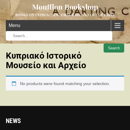
Moufflon Bookshop
BOOKS ON CYPRUS | NEW, USED, RARE AND OUT OF PRINT
Menu
When aut
Κυπριακό Ιστορικό
Μουσείο και Αρχείο
No products were found matching your selection.
NEWS