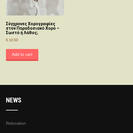
Σύγχρονες Χορογραφίες
στον Παραδοσιακό Χορό –
Σωστό ή Λάθος;
€
10.50
Add to cart
NEWS
Relocation