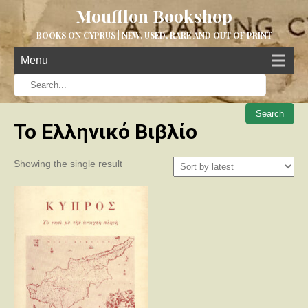
Moufflon Bookshop
BOOKS ON CYPRUS | NEW, USED, RARE AND OUT OF PRINT
Menu
When aut
Το Ελληνικό Βιβλίο
Showing the single result