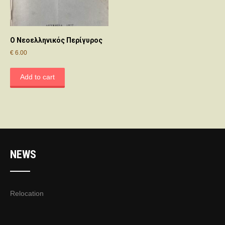
Ο Νεοελληνικός Περίγυρος
€
6.00
Add to cart
NEWS
Relocation