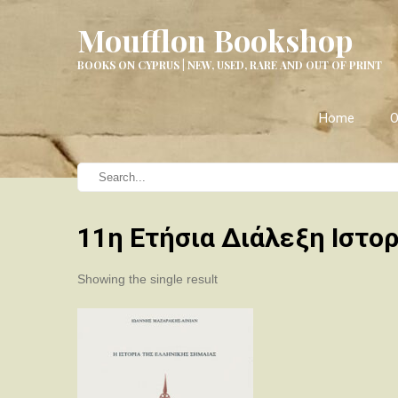
Moufflon Bookshop
BOOKS ON CYPRUS | NEW, USED, RARE AND OUT OF PRINT
Home
O
11η Ετήσια Διάλεξη Iστoρ
Showing the single result