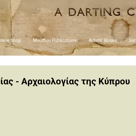
nline Shop
Moufflon Publications
Artists’ Books
Ser
ίας - Αρχαιoλoγίας της Κύπρου