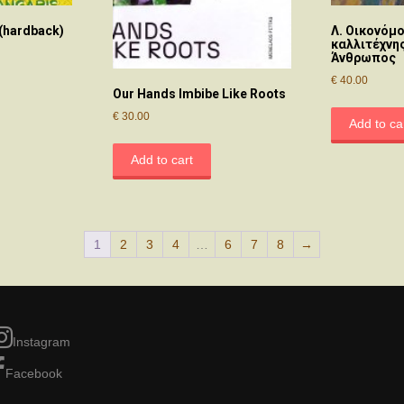
 (hardback)
Λ. Οικονόμο
καλλιτέχνης
Άνθρωπος
€
40.00
Our Hands Imbibe Like Roots
€
30.00
Add to ca
Add to cart
1
2
3
4
…
6
7
8
→
Instagram
Facebook