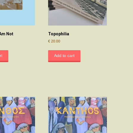
 Am Not
Topophilia
€
20.00
rt
Add to cart