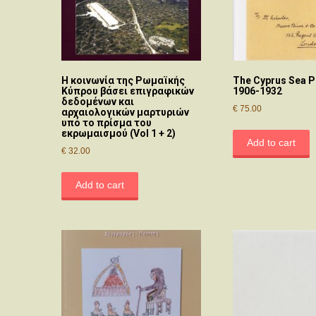
Η κοινωνία της Ρωμαϊκής
The Cyprus Sea P
Κύπρου βάσει επιγραφικών
1906-1932
δεδομένων και
€
75.00
αρχαιολογικών μαρτυριών
υπό το πρίσμα του
εκρωμαισμού (Vol 1 + 2)
Add to cart
€
32.00
Add to cart