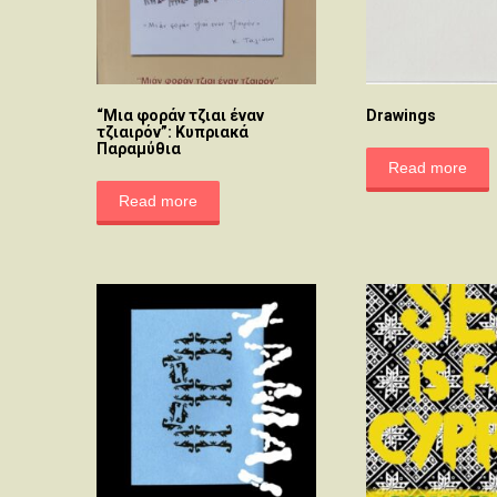
“Μια φοράν τζιαι έναν
Drawings
τζιαιρόν”: Κυπριακά
Παραμύθια
Read more
Read more