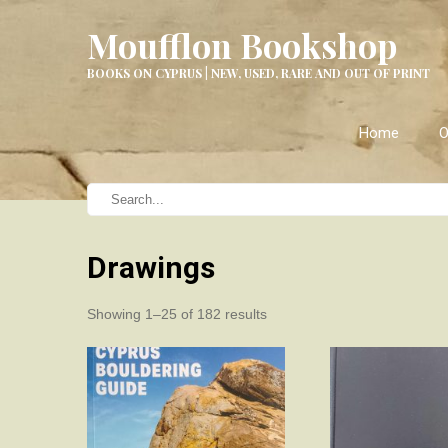
Moufflon Bookshop
BOOKS ON CYPRUS | NEW, USED, RARE AND OUT OF PRINT
Home
O
Drawings
Sorted
Showing 1–25 of 182 results
by
latest