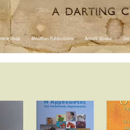
nline Shop
Moufflon Publications
Artists’ Books
Ser