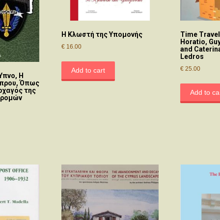
Η Κλωστή της Υπομονής
Time Travel
Horatio, Gu
€
16.00
and Caterin
Ledros
€
25.00
Add to cart
Ύπνο, Η
ύπρου, Όπως
οχαγός της
Add to ca
δρομών