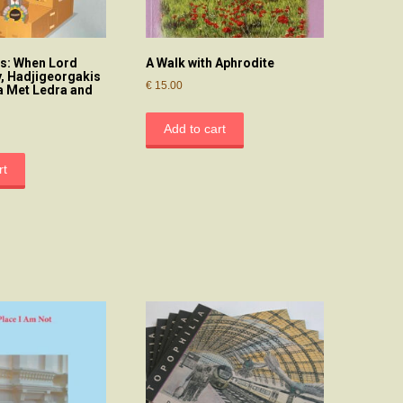
s: When Lord
A Walk with Aphrodite
y, Hadjigeorgakis
€
15.00
a Met Ledra and
Add to cart
rt