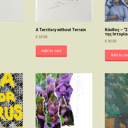
A Territory without Terrain
Κάνθος – “
της Ιστορία
€
18.00
€
30.00
Add to cart
Add to ca