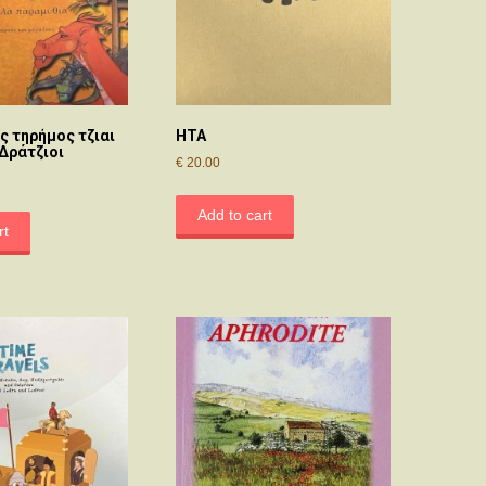
ς τηρήμος τζιαι
ΗΤΑ
 Δράτζιοι
€
20.00
Add to cart
rt