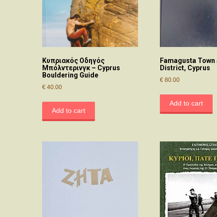
Κυπριακός Οδηγός
Famagusta Town
Μπόλντερινγκ – Cyprus
District, Cyprus
Bouldering Guide
€
80.00
€
40.00
Add to cart
Add to cart