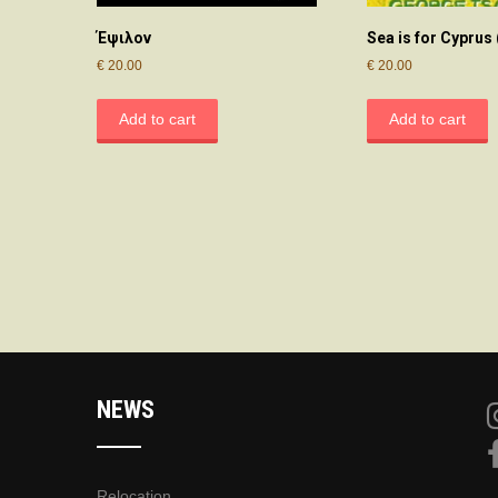
Έψιλον
Sea is for Cyprus
€
20.00
€
20.00
Add to cart
Add to cart
NEWS
Relocation