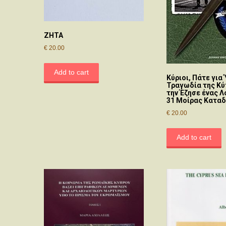
ΖΗΤΑ
€
20.00
Add to cart
Κύριοι, Πάτε για 
Τραγωδία της Κ
την Έζησε ένας Λ
31 Μοίρας Κατα
€
20.00
Add to cart