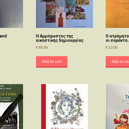
 and
Η Αμμόχωστος της
O ατρόμητο
εικαστικής δημιουργίας
οι σαράντα
€
60.00
€
13.00
Add to cart
Add to ca