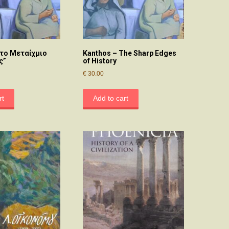
Στο Μεταίχμιο
Kanthos – The Sharp Edges
ς”
of History
€
30.00
rt
Add to cart