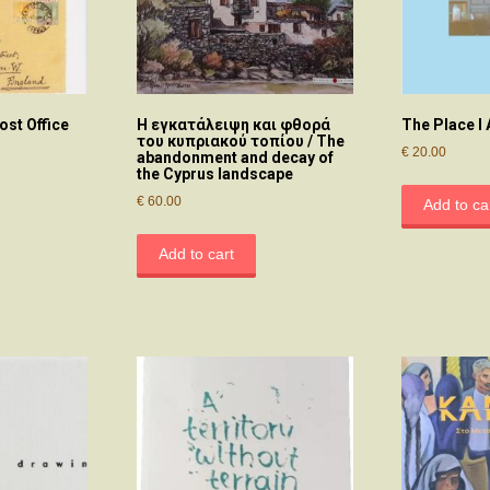
ost Office
Η εγκατάλειψη και φθορά
The Place I
του κυπριακού τοπίου / The
€
20.00
abandonment and decay of
the Cyprus landscape
€
60.00
Add to ca
Add to cart