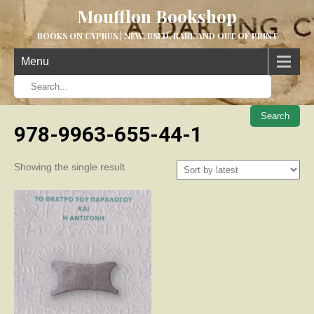
Moufflon Bookshop
BOOKS ON CYPRUS | NEW, USED, RARE AND OUT OF PRINT
Menu
When aut
978-9963-655-44-1
Showing the single result