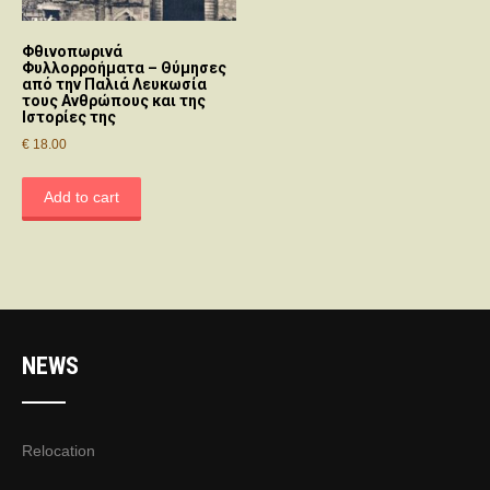
Φθινοπωρινά
Φυλλορροήματα – Θύμησες
από την Παλιά Λευκωσία
τους Ανθρώπους και της
Ιστορίες της
€
18.00
Add to cart
NEWS
Relocation