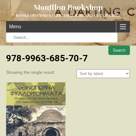
Moufflon Bookshop
BOOKS ON CYPRUS | NEW, USED, RARE AND OUT OF PRINT
Menu
When aut
978-9963-685-70-7
Showing the single result