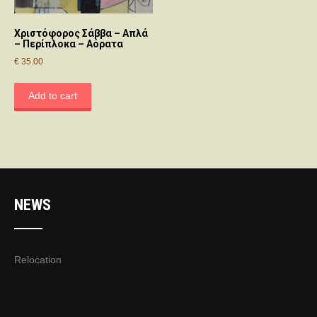
Χριστόφορος Σάββα – Απλά
– Περίπλοκα – Αόρατα
€
35.00
Add to cart
NEWS
Relocation