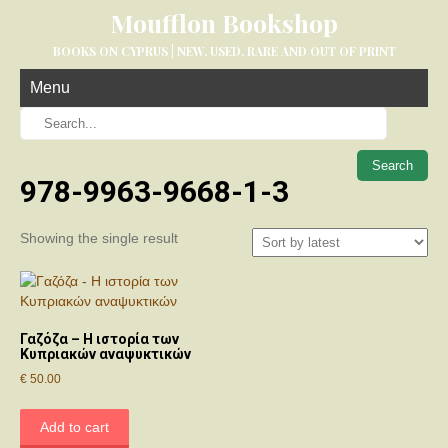
Moufflon Bookshop
BOOKS ON CYPRUS | NEW, USED, RARE AND OUT OF PRINT
Menu
When aut
978-9963-9668-1-3
Showing the single result
Γαζόζα – Η ιστορία των
Κυπριακών αναψυκτικών
€
50.00
Add to cart