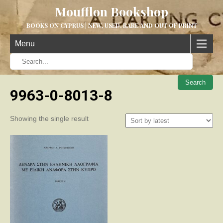
Moufflon Bookshop
BOOKS ON CYPRUS | NEW, USED, RARE AND OUT OF PRINT
Menu
When aut
9963-0-8013-8
Showing the single result