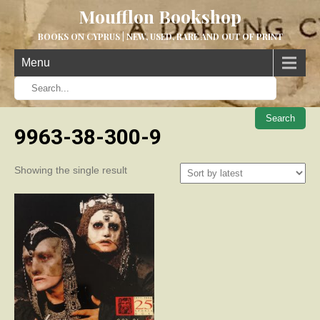
Moufflon Bookshop
BOOKS ON CYPRUS | NEW, USED, RARE AND OUT OF PRINT
Menu
When aut
9963-38-300-9
Showing the single result