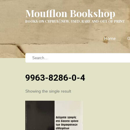
Moufflon Bookshop
BOOKS ON CYPRUS | NEW, USED, RARE AND OUT OF PRINT
Home
O
9963-8286-0-4
Showing the single result