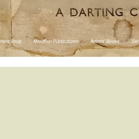
nline Shop
Moufflon Publications
Artists’ Books
Ser