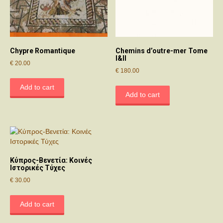
Chypre Romantique
Chemins d’outre-mer Tome
I&II
€
20.00
€
180.00
Add to cart
Add to cart
Κύπρος-Βενετία: Κοινές
Ιστορικές Τύχες
€
30.00
Add to cart