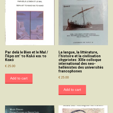
Par delà le Bien et le Mal /
La langue, la littérature,
Πέρα απ’ το Καλό και το
l’histoire et la civilisation
Κακό
chypriotes: XIIIe colloque
international des neo-
€
25.00
hellénistes des universités
francophones
€
25.00
Add to cart
Add to cart