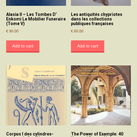
Alasia II – Les Tombes D’
Les antiquités chypriotes
Enkomi Le Mobilier Funeraire
dans les collections
(Tome V)
publiques françaises
€
90.00
€
60.00
Add to cart
Add to cart
Corpus I des cylindres-
The Power of Example: 40