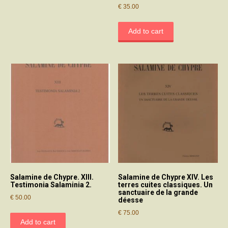
€
35.00
Add to cart
Salamine de Chypre. XIII.
Salamine de Chypre XIV. Les
Testimonia Salaminia 2.
terres cuites classiques. Un
sanctuaire de la grande
€
50.00
déesse
€
75.00
Add to cart