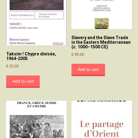
Slavery and the Slave Trade
in the Eastern Mediterranean
(c. 1000–1500 CE)
Taksim ! Chypre divisée,
€
95.00
1964-2005
€
25.00
Add to cart
Add to cart