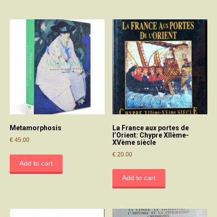
Metamorphosis
La France aux portes de
l’Orient: Chypre XIIème-
€
45.00
XVème siècle
€
20.00
Add to cart
Add to cart