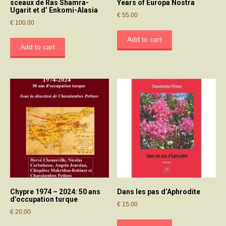
sceaux de Ras Shamra-
Years of Europa Nostra
Ugarit et d’ Enkomi-Alasia
€
55.00
€
100.00
Add to cart
Add to cart
Chypre 1974 – 2024: 50 ans
Dans les pas d’Aphrodite
d’occupation turque
€
15.00
€
20.00