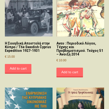
Η Σουηδική Αποστολή στην
Ανευ : Περιοδικό Λόγου,
Κύπρο / The Swedish Cyprus
Τέχνης και
Expedition 1927-1931
Προβληματισμού. Τεύχος 51
– Άνοιξη 2014
€
15.00
€
10.00
Add to cart
Add to cart