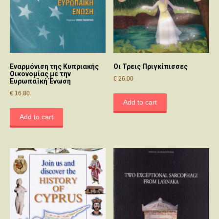
Εναρμόνιση της Κυπριακής
Οι Τρεις Πριγκίπισσες
Οικoνoμίας με την
€
26.00
Ευρωπαϊκή Ένωση
€
16.80
Add to cart
Add to cart