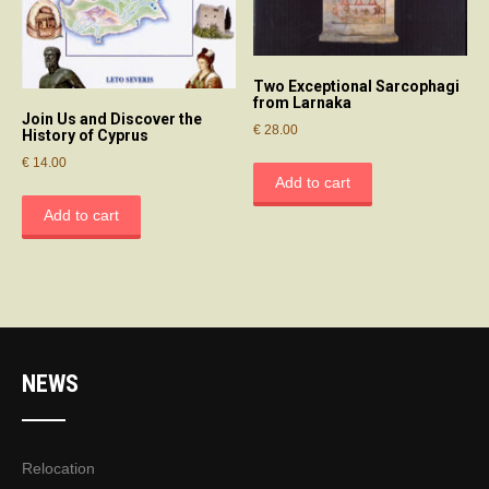
Two Exceptional Sarcophagi
from Larnaka
Join Us and Discover the
€
28.00
History of Cyprus
€
14.00
Add to cart
Add to cart
NEWS
Relocation