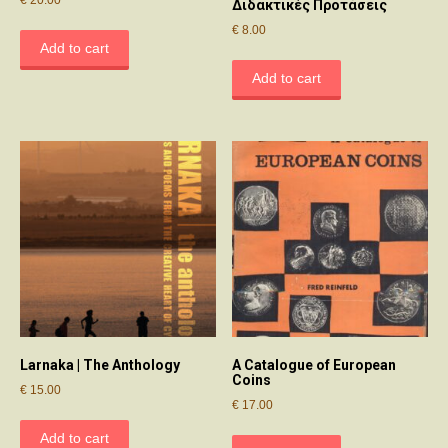
Διδακτικές Προτάσεις
€
8.00
Add to cart
Add to cart
Larnaka | The Anthology
A Catalogue of European
Coins
€
15.00
€
17.00
Add to cart