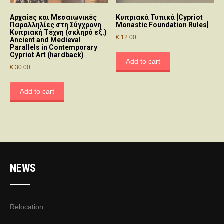
Αρχαίες και Μεσαιωνικές
Κυπριακά Τυπικά [Cypriot
Παραλληλίες στη Σύγχρονη
Monastic Foundation Rules]
Κυπριακή Τέχνη (σκληρό εξ.)
€
12.00
Ancient and Medieval
Parallels in Contemporary
Cypriot Art (hardback)
Add to cart
€
30.00
Add to cart
NEWS
Relocation