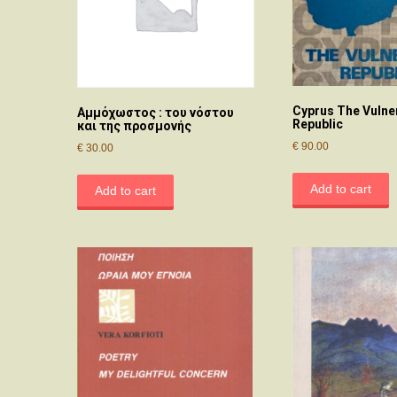
Cyprus The Vulne
Αμμόχωστος : του νόστου
Republic
και της προσμονής
€
90.00
€
30.00
Add to cart
Add to cart