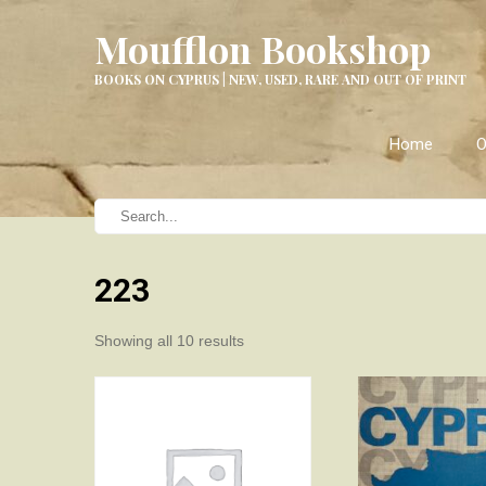
Moufflon Bookshop
BOOKS ON CYPRUS | NEW, USED, RARE AND OUT OF PRINT
Home
O
223
Sorted
Showing all 10 results
by
latest