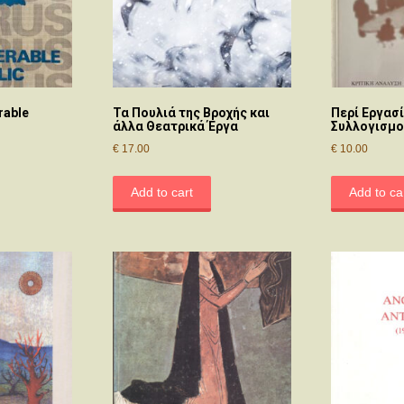
rable
Τα Πουλιά της Βροχής και
Περί Εργασί
άλλα Θεατρικά Έργα
Συλλογισμο
€
17.00
€
10.00
Add to cart
Add to ca