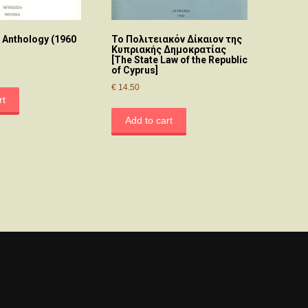
 Anthology (1960
Το Πολιτειακόν Δίκαιον της
Κυπριακής Δημοκρατίας
[The State Law of the Republic
of Cyprus]
€
14.50
rt
Add to cart