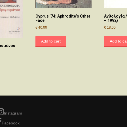
Cyprus ’74: Aphrodite’s Other
Ανθολογία /
Face
– 1992)
€
40.00
€
18.00
Add to cart
Add to ca
ουμάνου
Instagram
Facebook