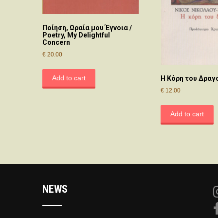
Ποίηση, Ωραία μου Έγνοια /
Poetry, My Delightful
Concern
€
20.00
Add to cart
Η Κόρη του Δραγ
€
12.00
Add to cart
NEWS