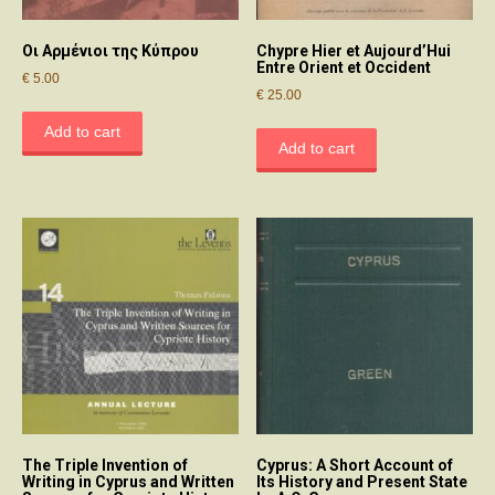
Οι Αρμένιοι της Κύπρου
Chypre Hier et Aujourd’Hui
Entre Orient et Occident
€
5.00
€
25.00
Add to cart
Add to cart
The Triple Invention of
Cyprus: A Short Account of
Writing in Cyprus and Written
Its History and Present State