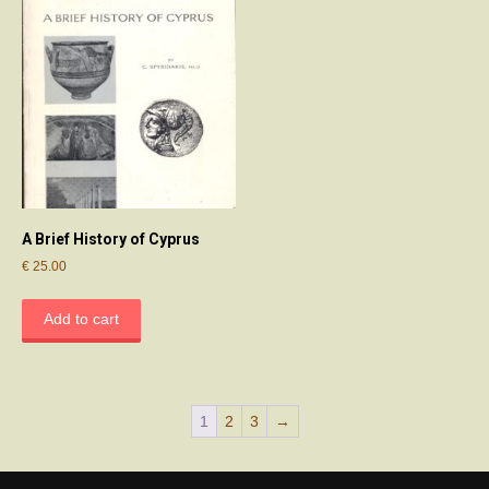
A Brief History of Cyprus
€
25.00
Add to cart
1
2
3
→