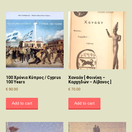
100 Χρόνια Κύπρος / Cyprus
Χαναάν [ Φοινίκη –
100 Years
Καρχηδών – Λίβανος ]
€
90.00
€
70.00
Add to cart
Add to cart