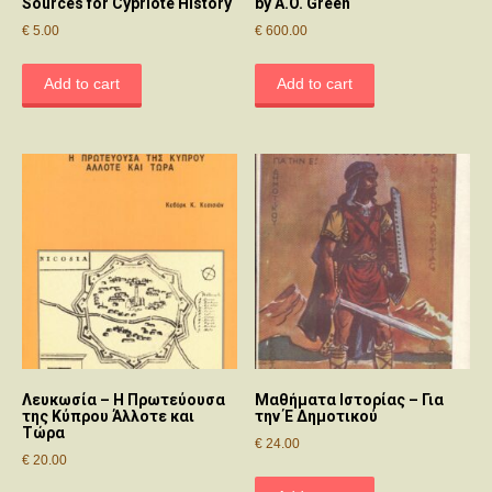
Sources for Cypriote History
by A.O. Green
€
5.00
€
600.00
Add to cart
Add to cart
Λευκωσία – Η Πρωτεύουσα
Μαθήματα Ιστορίας – Για
της Κύπρου Άλλοτε και
την Έ Δημοτικού
Τώρα
€
24.00
€
20.00