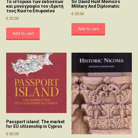
Το ιστορικό των εκδόσεων
Sir David Hunt Memoirs
και μονογραφία του ιδρυτή
Military And Diplomatic
τους Κώστα Επιφανίου
€
20.00
€
25.00
Add to cart
Add to cart
Passport island: The market
for EU citizenship in Cyprus
€
60.00