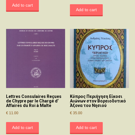
Add to cart
Add to cart
Lettres Consulaires Reçues
Κύπρος Περιήγηση Είκοσι
de Chypre par le Chargé d’
Αιώνων στον Βορειοδυτικό
Affaires du Roi à Malte
Άξονα του Νησιού
€
11.00
€
35.00
Add to cart
Add to cart