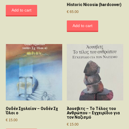
Historic Nicosia (hardcover)
Add to cart
€
65.00
Add to cart
Ουδέν Σχολείον – Ουδέν Σχ
Άουσβιτς – Το Τέλος του
Όλοι ο
Ανθρώπου – Εγχειρίδιο για
τον Ναζισμό
€
15.00
€
15.00