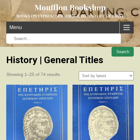
Moufflon Bookshop
BOOKS ON CYPRUS | NEW, USED, RARE AND OUT OF PRINT
Menu
When aut
History | General Titles
Sorted
Showing 1–25 of 74 results
by
latest