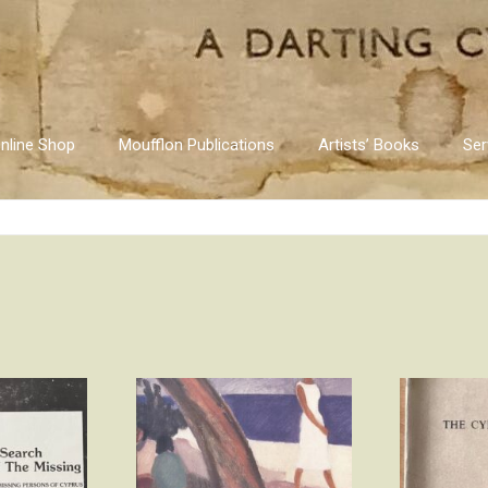
nline Shop
Moufflon Publications
Artists’ Books
Ser