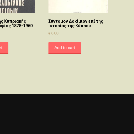
ης Κυπριακής
Σύντομον Δοκίμιον επί της
φίας 1878-1960
Ιστορίας της Κύπρου
€
8.00
rt
Add to cart