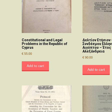
Constitutional and Legal
Δελτίον Ετήσιον 
Problems in the Republic of
Συνδέσμου Ελλη
Cyprus
Αιγύπτου – Έτος 
Αλεξάνδρεια
€
55.00
€
90.00
Add to cart
Add to cart