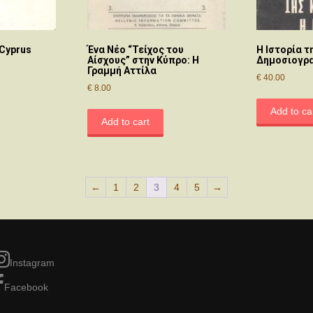
 Cyprus
Ένα Νέο “Τείχος του
Η Ιστορία τ
Αίσχους” στην Κύπρο: Η
Δημοσιογρα
Γραμμή Αττίλα
€
40.00
€
8.00
Add to ca
Add to cart
←
1
2
3
4
5
→
Instagram
Facebook