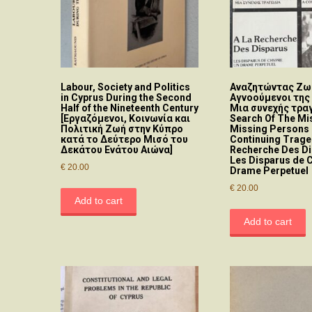
Labour, Society and Politics
Αναζητώντας Ζωέ
in Cyprus During the Second
Αγνοούμενοι της
Half of the Nineteenth Century
Μια συνεχής τραγ
[Εργαζόμενοι, Κοινωνία και
Search Of The Mi
Πολιτική Ζωή στην Κύπρο
Missing Persons 
κατά το Δεύτερο Μισό του
Continuing Traged
Δεκάτου Ενάτου Αιώνα]
Recherche Des Di
Les Disparus de 
€
20.00
Drame Perpetuel
€
20.00
Add to cart
Add to cart