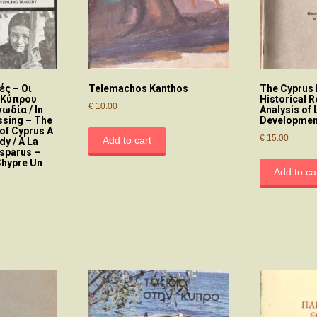
ς – Οι
Telemachos Kanthos
The Cyprus
 Κύπρου
Historical 
€
10.00
ωδία / In
Analysis of 
ssing – The
Developmen
of Cyprus A
€
15.00
Add to cart
y / A La
sparus –
Chypre Un
Add to ca