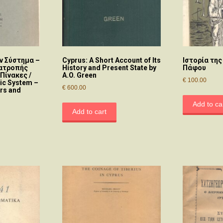
ν Σύστημα –
Cyprus: A Short Account of Its
Ιστορία της
τατροπής
History and Present State by
Πάφου
Πίνακες /
A.O. Green
€
100.00
ic System –
€
600.00
rs and
Add to ca
Add to cart