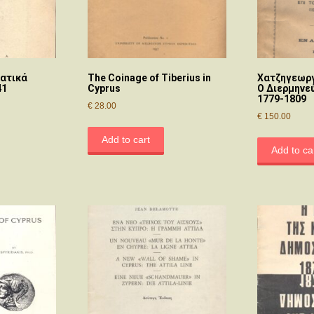
ατικά
The Coinage of Tiberius in
Χατζηγεωργ
41
Cyprus
Ο Διερμηνε
1779-1809
€
28.00
€
150.00
Add to cart
Add to ca