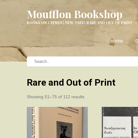
Moufflon Bookshop
BOOKS ON CYPRUS | NEW, USED, RARE AND OUT OF PRINT
Home
O
Rare and Out of Print
Sorted
Showing 51–75 of 112 results
by
latest