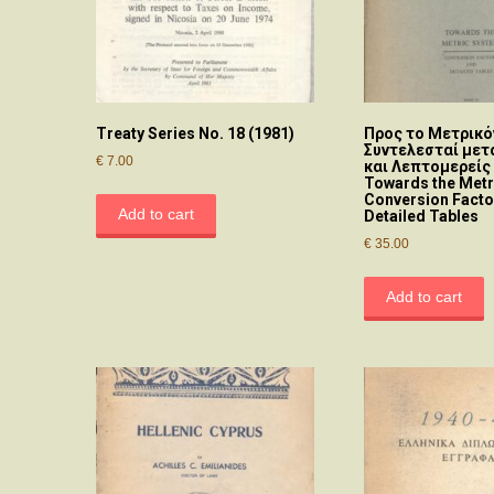
Treaty Series No. 18 (1981)
Προς το Μετρικό
Συντελεσταί με
€
7.00
και Λεπτομερείς 
Towards the Metr
Conversion Facto
Add to cart
Detailed Tables
€
35.00
Add to cart