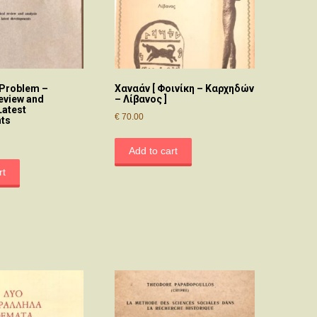
 Problem –
Χαναάν [ Φοινίκη – Καρχηδών
Review and
– Λίβανος ]
Latest
€
70.00
ts
Add to cart
rt