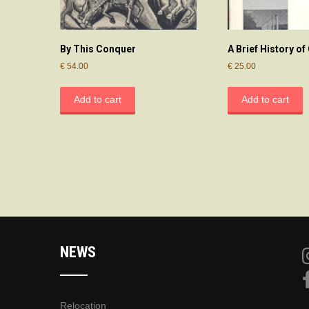
By This Conquer
A Brief History of
€
54.00
€
25.00
Add to cart
Add to cart
NEWS
Relocation