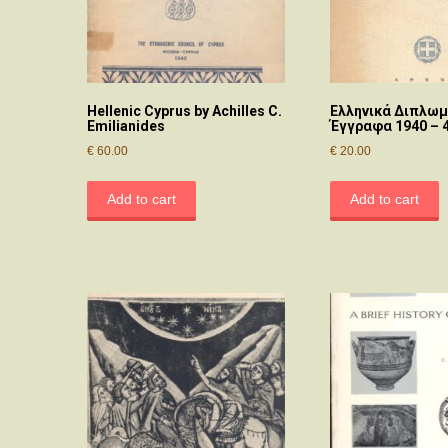
Hellenic Cyprus by Achilles C.
Ελληνικά Διπλωμ
Emilianides
Έγγραφα 1940 – 
€
60.00
€
20.00
Add to cart
Add to cart