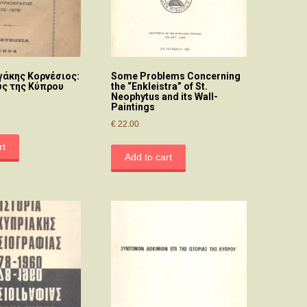
άκης Κορνέσιος:
Some Problems Concerning
ύς της Κύπρου
the “Enkleistra” of St.
Neophytus and its Wall-
Paintings
€
22.00
rt
Add to cart