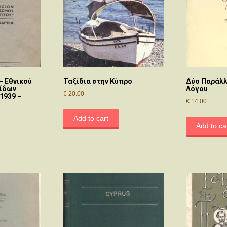
– Εθνικού
Ταξίδια στην Κύπρο
Δύο Παράλ
νίδων
Λόγου
€
20.00
1939 –
€
14.00
Add to cart
Add to ca