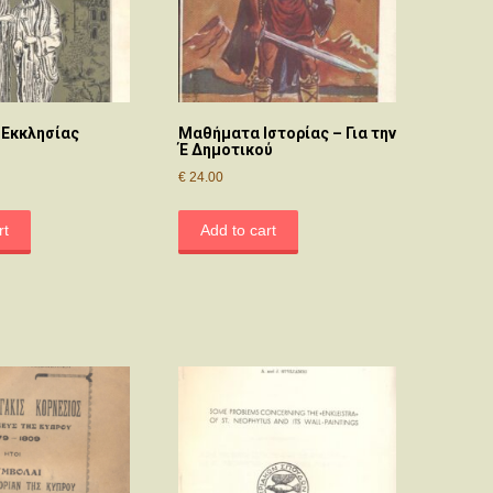
 Εκκλησίας
Μαθήματα Ιστορίας – Για την
Έ Δημοτικού
€
24.00
rt
Add to cart