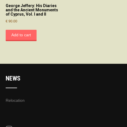
George Jeffery: His Diaries
and the Ancient Monuments
of Cyprus, Vol. I and II
€
90.00
Add to cart
NEWS
Relocation