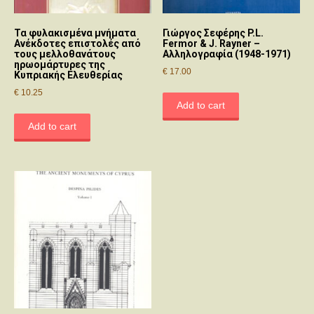
Τα φυλακισμένα μνήματα
Γιώργος Σεφέρης P.L.
Ανέκδοτες επιστολές από
Fermor & J. Rayner –
τους μελλοθανάτους
Αλληλογραφία (1948-1971)
ηρωομάρτυρες της
€
17.00
Κυπριακής Ελευθερίας
€
10.25
Add to cart
Add to cart