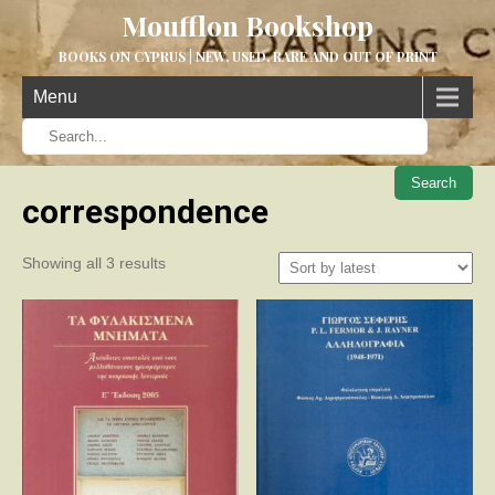
Moufflon Bookshop
BOOKS ON CYPRUS | NEW, USED, RARE AND OUT OF PRINT
Menu
When aut
correspondence
Sorted
Showing all 3 results
by
latest