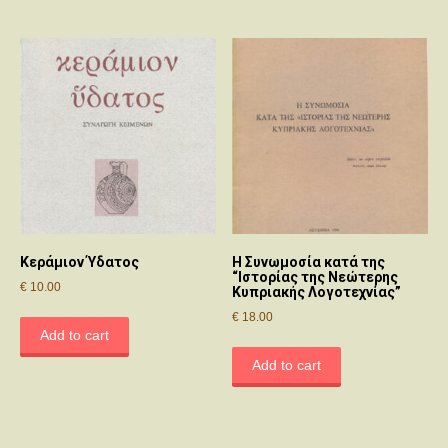
Κεράμιον Ύδατος
Η Συνωμοσία κατά της
“Ιστορίας της Νεώτερης
€
10.00
Κυπριακής Λογοτεχνίας”
€
18.00
Add to cart
Add to cart