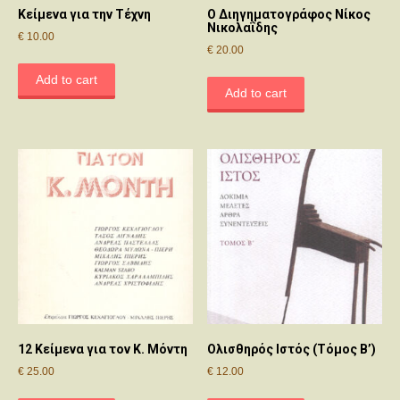
Κείμενα για την Τέχνη
Ο Διηγηματογράφος Νίκος
Νικολαΐδης
€
10.00
€
20.00
Add to cart
Add to cart
12 Κείμενα για τον Κ. Μόντη
Ολισθηρός Ιστός (Τόμος Β’)
€
25.00
€
12.00