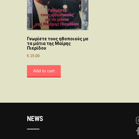
Γνωρίστε τους ηθοποιούς με
τα μάτια της Μαίρης
Πιερίδου
€
15.00
Add to cart
NEWS