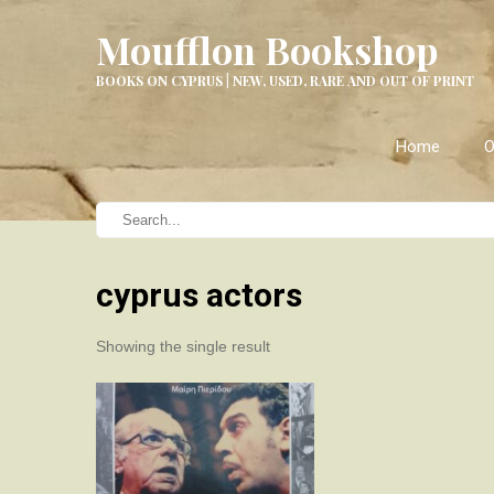
Moufflon Bookshop
BOOKS ON CYPRUS | NEW, USED, RARE AND OUT OF PRINT
Home
O
cyprus actors
Showing the single result