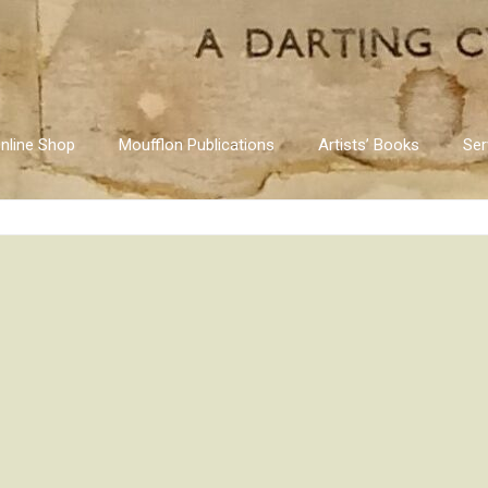
nline Shop
Moufflon Publications
Artists’ Books
Ser