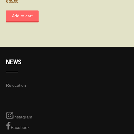
€
35.00
Add to cart
NEWS
Relocation
Instagram
Facebook