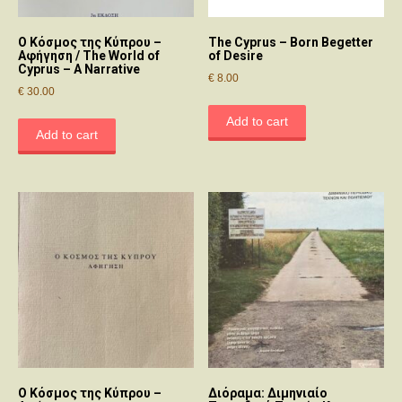
Ο Κόσμος της Κύπρου –
The Cyprus – Born Begetter
Αφήγηση / The World of
of Desire
Cyprus – A Narrative
€
8.00
€
30.00
Add to cart
Add to cart
Ο Κόσμος της Κύπρου –
Διόραμα: Διμηνιαίο