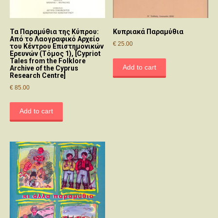
Τα Παραμύθια της Κύπρου:
Κυπριακά Παραμύθια
Από το Λαογραφικό Αρχείο
€
25.00
του Κέντρου Επιστημονικών
Ερευνών (Τόμος 1), [Cypriot
Tales from the Folklore
Add to cart
Archive of the Cyprus
Research Centre]
€
85.00
Add to cart