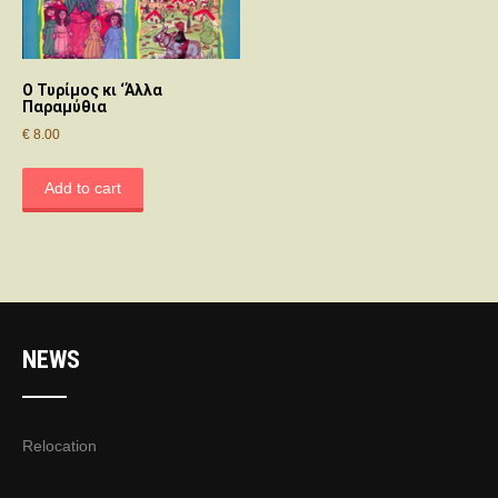
Ο Τυρίμος κι ‘Άλλα
Παραμύθια
€
8.00
Add to cart
NEWS
Relocation