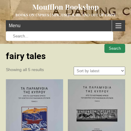
Moufflon Bookshop
BOOKS ON CYPRUS | NEW, USED, RARE AND OUT OF PRINT
Menu
When aut
fairy tales
Sorted
Showing all 5 results
by
latest