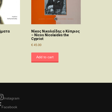
ήματα
Νίκος Νικολαΐδης ο Κύπριος
– Nicos Nicolaides the
Cypriot
€
45.00
Add to cart
Instagram
Facebook