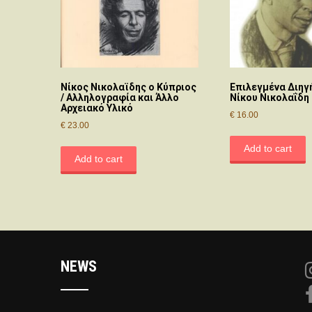
Νίκος Νικολαϊδης ο Κύπριος
Επιλεγμένα Διηγ
/ Αλληλογραφία και Άλλο
Νίκου Νικολαΐδη
Αρχειακό Υλικό
€
16.00
€
23.00
Add to cart
Add to cart
NEWS