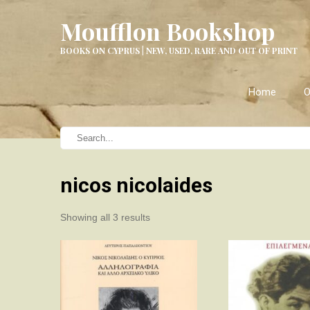
Moufflon Bookshop
BOOKS ON CYPRUS | NEW, USED, RARE AND OUT OF PRINT
Home
O
nicos nicolaides
Sorted
Showing all 3 results
by
latest