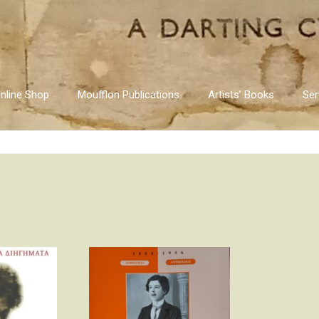
nline Shop
Moufflon Publications
Artists’ Books
Ser