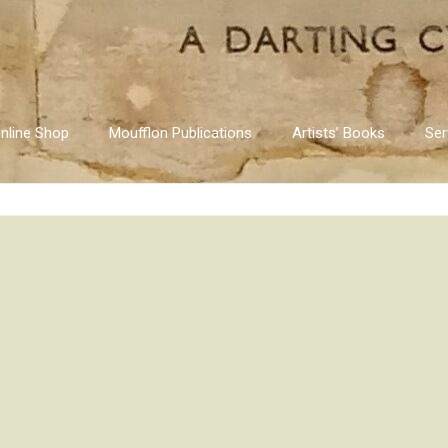
nline Shop
Moufflon Publications
Artists’ Books
Ser