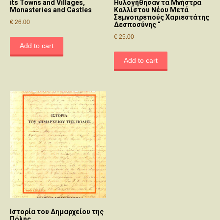
its Towns and Villages,
Ηυλογήθησαν τα Μνήστρα
Monasteries and Castles
Καλλίστου Νέου Μετά
Σεμνοπρεπούς Χαριεστάτης
€
26.00
Δεσποσύνης “
€
25.00
Add to cart
Add to cart
Ιστορία του Δημαρχείου της
Πόλης