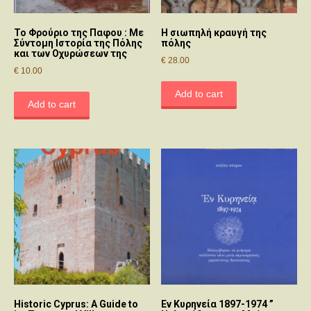
Το Φρούριο της Παφου : Με
Η σιωπηλή κραυγή της
Σύντομη Ιστορία της Πόλης
πόλης
και των Οχυρώσεων της
€
28.00
€
10.00
Add to cart
Add to cart
Historic Cyprus: A Guide to
Εν Κυρηνεία 1897-1974 ”