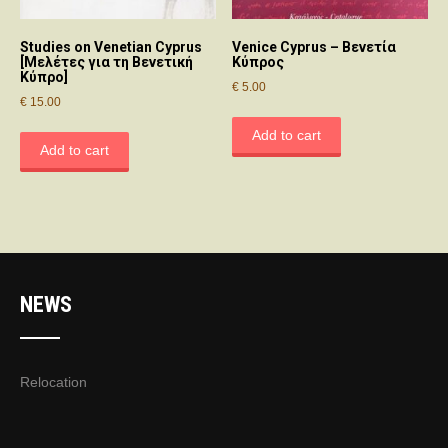
Studies on Venetian Cyprus
Venice Cyprus – Βενετία
[Μελέτες για τη Βενετική
Κύπρος
Κύπρο]
€
5.00
€
15.00
Add to cart
Add to cart
NEWS
Relocation