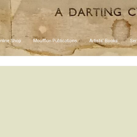
nline Shop
Moufflon Publications
Artists’ Books
Ser