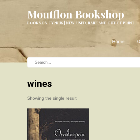
Moufflon Bookshop
BOOKS ON CYPRUS | NEW, USED, RARE AND OUT OF PRINT
Home
O
wines
Showing the single result