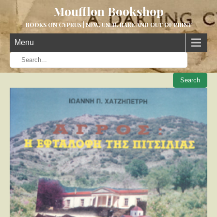
Moufflon Bookshop
BOOKS ON CYPRUS | NEW, USED, RARE AND OUT OF PRINT
Menu
When aut