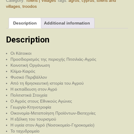
Category:
Towns | Villages
Tags:
agros
,
cyprus
,
towns and
villages
,
troodos
Description
Additional information
Description
Οι Κάτοικοι
Προσδιορισμός της περιοχής Πιτσιλιάς-Αγρός
Κοινοτική Οργάνωση
Κλίμα-Καιρός
Φυσικό Περιβάλλον
Από τη θρησκευτική ιστορία του Αγρού
Η εκπαίδευση στον Αγρό
Πολιτιστικά Στοιχεία
Ο Αγρός στους Εθνικούς Αγώνες
Γεωργία-Κτηνοτροφία
Οικονομία-Μεταποίηση Προϊόντων-Βιοτεχνίες
Η εξέλικη του τουρισμού
Η υγεία στον Αγρό (Νοσοκομείο-Γηροκομείο)
Το ταχυδρομείο