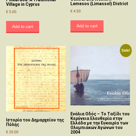
Lemesos (Limassol) District
Village in Cyprus
€
4.50
€
5.00
Add to cart
Add to cart
Sale!
Ενάλια Οδός – Το Tαξίδι του
Κερύνεια Ελευθερία στην
Ιστορία του Δημαρχείου της
Ελλάδα με την Eυκαιρία των
Πόλης
Ολυμπιακών Αγώνων του
2004
€
20.00