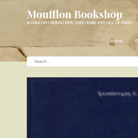
Moufflon Bookshop
BOOKS ON CYPRUS | NEW, USED, RARE AND OUT OF PRINT
Home
O