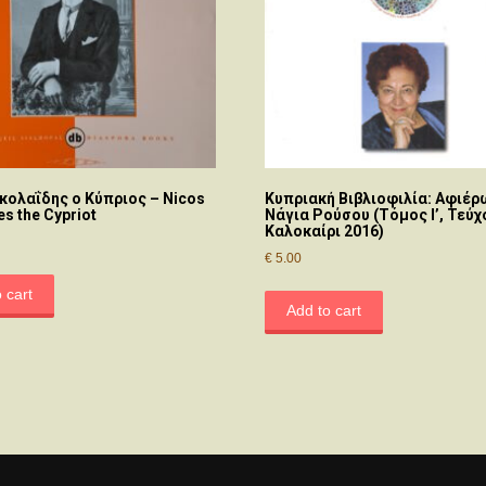
κολαΐδης ο Κύπριος – Nicos
Κυπριακή Βιβλιοφιλία: Αφιέ
es the Cypriot
Νάγια Ρούσου (Τόμος Ι’, Τεύχ
Καλοκαίρι 2016)
€
5.00
 cart
Add to cart