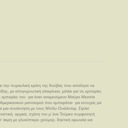
ει την πυραυλική κρίση της Κούβας που απείλησε να
, με απογυμνωτική ειλικρίνεια, μιλάει για τις εμπειρίες
ς εμπειρίες του· για έναν αναμενόμενο Μαύρο Μεσσία
 Αμερικανικού ρατσισμού που εμπειράται· για ευτυχείς μα
ια μια συνάντηση με τους Μπίλυ Ουάιλντερ, Σίρλεϊ
νιστική, αρχικά, σχέση του μ’ ένα Τούρκο συμφοιτητή
σ’ άκρη με γλυκόπικρο χιούμορ, δηκτική ειρωνεία και