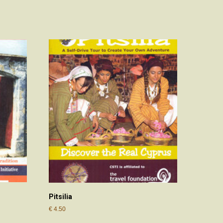
Pitsilia
€
4.50