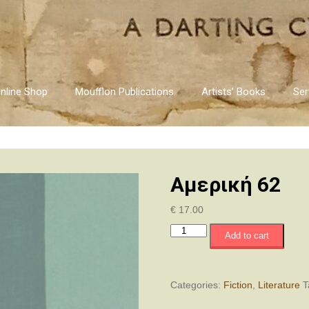
nline Shop
Moufflon Publications
Artists’ Books
Ser
Αμερική 62
€
17.00
Αμερική
Add to cart
62
quantity
Categories:
Fiction
,
Literature
T