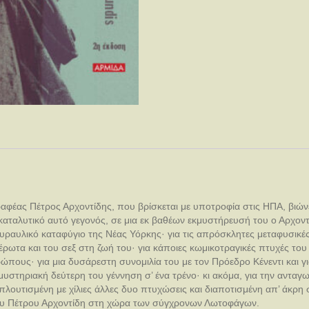
αφέας Πέτρος Αρχοντίδης, που βρίσκεται με υποτροφία στις ΗΠΑ, βιών
αλυτικό αυτό γεγονός, σε μια εκ βαθέων εκμυστήρευσή του ο Αρχοντίδης
πυραυλικό καταφύγιο της Νέας Υόρκης· για τις απρόσκλητες μεταφυσικέ
 έρωτα και του σεξ στη ζωή του· για κάποιες κωμικοτραγικές πτυχές του
ρώπους· για μια δυσάρεστη συνομιλία του με τον Πρόεδρο Κένεντι και γ
μυστηριακή δεύτερη του γέννηση σ’ ένα τρένο· κι ακόμα, για την ανταγω
μπλουτισμένη με χίλιες άλλες δυο πτυχώσεις και διαποτισμένη απ’ άκρη 
 του Πέτρου Αρχοντίδη στη χώρα των σύγχρονων Λωτοφάγων.