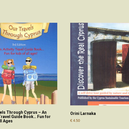
els Through Cyprus – An
Orini Larnaka
 Travel Guide Book… Fun for
€
4.50
ll Ages