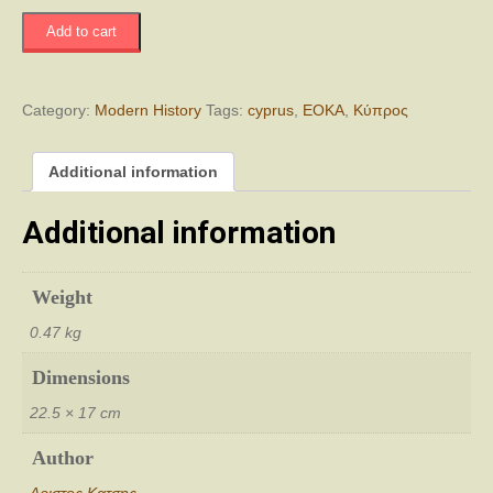
Από
Add to cart
την
Ε.Ο.Κ.Α.
στην
ανεξαρτησία
Category:
Modern History
Tags:
cyprus
,
ΕΟΚΑ
,
Κύπρος
quantity
Additional information
Additional information
Weight
0.47 kg
Dimensions
22.5 × 17 cm
Author
Αριστος Κατσης