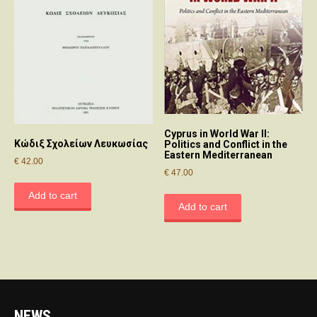
Cyprus in World War II:
Κώδιξ Σχoλείων Λευκωσίας
Politics and Conflict in the
Eastern Mediterranean
€
42.00
€
47.00
Add to cart
Add to cart
NEWS