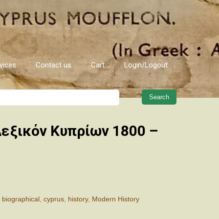
vices
Contact us
Cart
Login/Logout
When autocomplete results are 
εξικόν Κυπρίων 1800 –
:
biographical
,
cyprus
,
history
,
Modern History