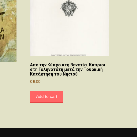
Aπό την Kύπρο στη Bενετία. Kύπριοι
στη Γαληνοτάτη μετά την Τουρκική
Κατάκτηση του Νησιού
€
9.00
Add to cart